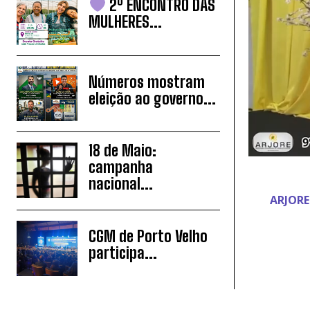
2º ENCONTRO DAS
MULHERES...
Números mostram
eleição ao governo...
18 de Maio:
campanha
nacional...
ARJORE
CGM de Porto Velho
participa...