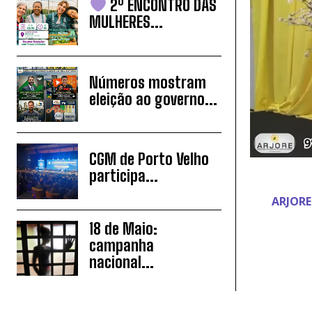
2º ENCONTRO DAS
MULHERES...
Números mostram
eleição ao governo...
CGM de Porto Velho
participa...
ARJORE
18 de Maio:
campanha
nacional...