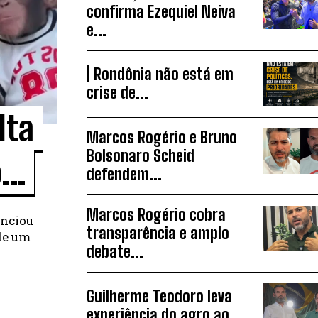
confirma Ezequiel Neiva
e...
| Rondônia não está em
crise de...
lta
Marcos Rogério e Bruno
Bolsonaro Scheid
..
defendem...
Marcos Rogério cobra
unciou
transparência e amplo
 de um
debate...
Guilherme Teodoro leva
experiência do agro ao...