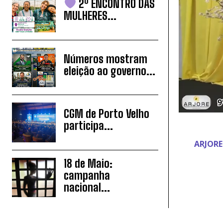
2º ENCONTRO DAS
MULHERES...
Números mostram
eleição ao governo...
CGM de Porto Velho
participa...
ARJORE
18 de Maio:
campanha
nacional...