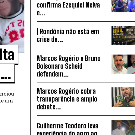
confirma Ezequiel Neiva
e...
| Rondônia não está em
crise de...
lta
Marcos Rogério e Bruno
Bolsonaro Scheid
..
defendem...
Marcos Rogério cobra
unciou
transparência e amplo
 de um
debate...
Guilherme Teodoro leva
experiência do agro ao...